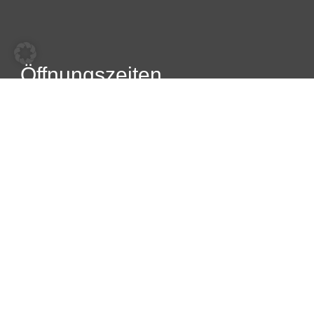
Öffnungszeiten
Montag
07:00 – 16:30
Dienstag
07:00 – 16:30
Mittwoch
07:00 – 16:30
Donnerstag
07:00 – 16:30
Freitag
07:00 – 16:30
Samstag
09:00 – 13:00