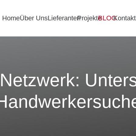
Home
Über Uns
Lieferanten
Projekte
BLOG
Kontakt
etzwerk: Unters
Handwerkersuch