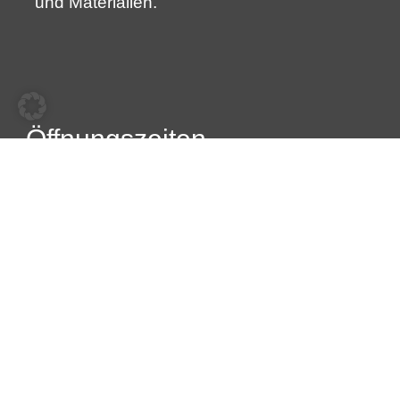
und Materialien.
Öffnungszeiten
Montag
07:00 – 16:30
Dienstag
07:00 – 16:30
Mittwoch
07:00 – 16:30
Donnerstag
07:00 – 16:30
Freitag
07:00 – 16:30