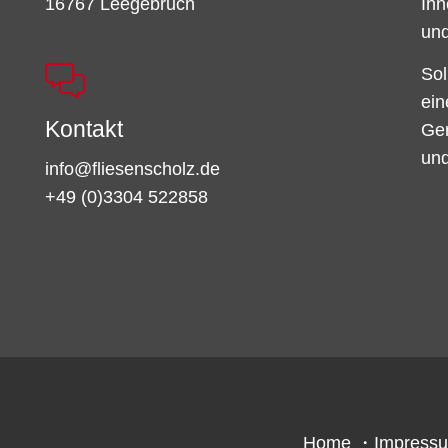
16767 Leegebruch
Ihn
und
Sol
ein
Kontakt
Ger
und
info@fliesenscholz.de
+49 (0)3304 522858
Home
・
Impress