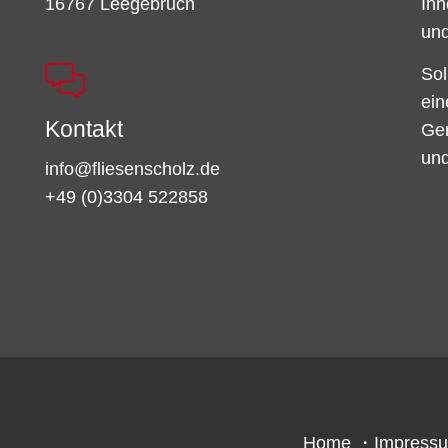
16767 Leegebruch
Ihn
und
Sol
ein
Kontakt
Ger
und
info@fliesenscholz.de
+49 (0)3304 522858
Home
・
Impress