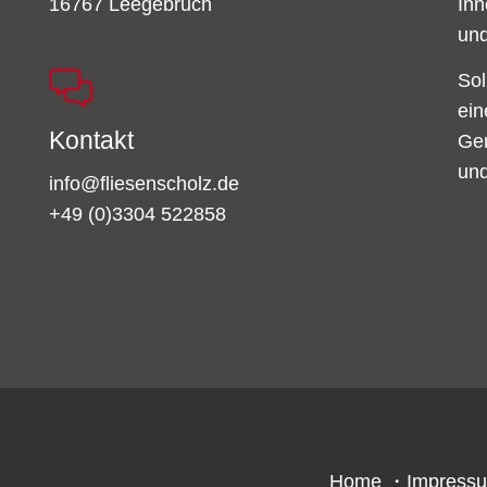
16767 Leegebruch
Ihn
und
Sol
ein
Kontakt
Ger
und
info@fliesenscholz.de
+49 (0)3304 522858
Home
・
Impress