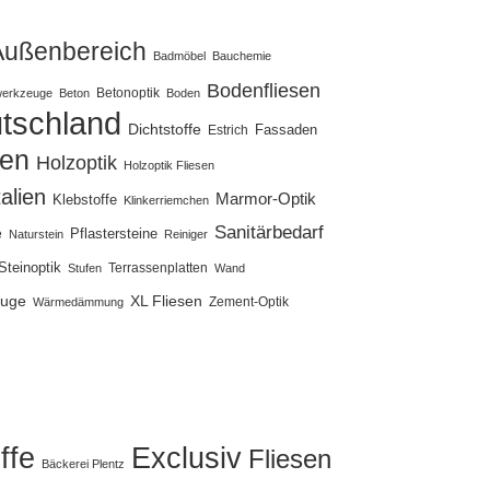
Außenbereich
Badmöbel
Bauchemie
Bodenfliesen
Betonoptik
erkzeuge
Beton
Boden
tschland
Dichtstoffe
Fassaden
Estrich
sen
Holzoptik
Holzoptik Fliesen
talien
Marmor-Optik
Klebstoffe
Klinkerriemchen
Sanitärbedarf
Pflastersteine
e
Naturstein
Reiniger
Steinoptik
Terrassenplatten
Stufen
Wand
uge
XL Fliesen
Zement-Optik
Wärmedämmung
ffe
Exclusiv
Fliesen
Bäckerei Plentz