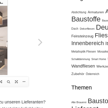
Armaturen
Abdichtung
Baustoffe
Bauw
Deu
Dach
Dekorfliesen
Flie
Feinsteinzeug
Innenbereich
I
Metalloptik Fliesen
Mosaik
Schalldämmung
Smart Home
Wandfliesen
Werkze
Zubehör
Österreich
Themen
Bausto
zu unseren Lieferanten?
Alte Brauerei