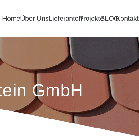
Home
Über Uns
Lieferanten
Projekte
BLOG
Kontakt
tein GmbH