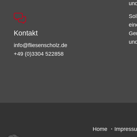
und
Sol
ein
Kontakt
Ger
und
info@fliesenscholz.de
+49 (0)3304 522858
Home
・
Impress