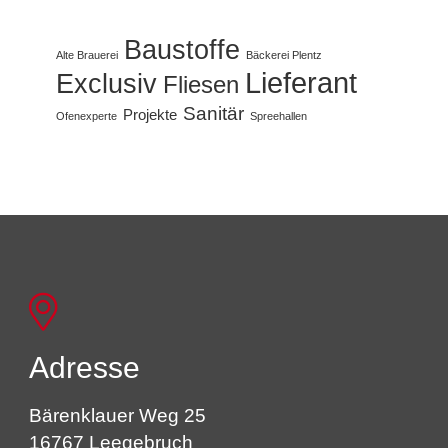
Baustoffe
Alte Brauerei
Bäckerei Plentz
Lieferant
Exclusiv
Fliesen
Sanitär
Projekte
Ofenexperte
Spreehallen
Adresse
Bärenklauer Weg 25
16767 Leegebruch