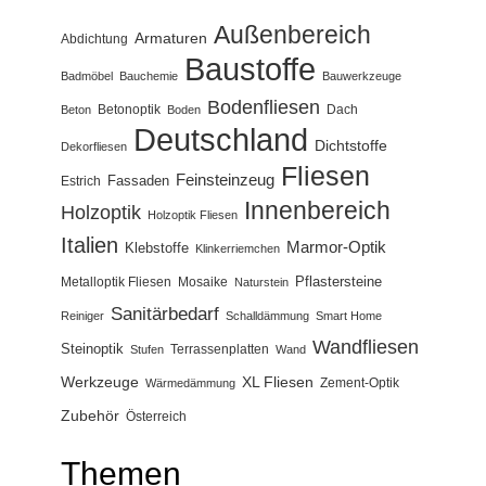
Außenbereich
Armaturen
Abdichtung
Baustoffe
Badmöbel
Bauchemie
Bauwerkzeuge
Bodenfliesen
Betonoptik
Dach
Beton
Boden
Deutschland
Dichtstoffe
Dekorfliesen
Fliesen
Feinsteinzeug
Fassaden
Estrich
Innenbereich
Holzoptik
Holzoptik Fliesen
Italien
Marmor-Optik
Klebstoffe
Klinkerriemchen
Pflastersteine
Metalloptik Fliesen
Mosaike
Naturstein
Sanitärbedarf
Reiniger
Schalldämmung
Smart Home
Wandfliesen
Steinoptik
Terrassenplatten
Stufen
Wand
Werkzeuge
XL Fliesen
Zement-Optik
Wärmedämmung
Zubehör
Österreich
Themen