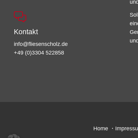
und
Sol
ein
Kontakt
Ger
und
info@fliesenscholz.de
+49 (0)3304 522858
Home
・
Impress