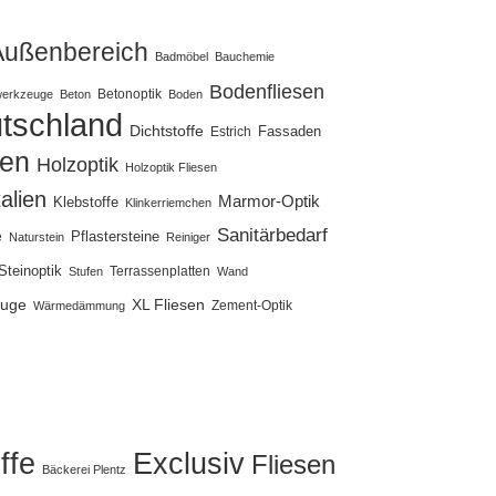
Außenbereich
Badmöbel
Bauchemie
Bodenfliesen
Betonoptik
erkzeuge
Beton
Boden
tschland
Dichtstoffe
Fassaden
Estrich
sen
Holzoptik
Holzoptik Fliesen
talien
Marmor-Optik
Klebstoffe
Klinkerriemchen
Sanitärbedarf
Pflastersteine
e
Naturstein
Reiniger
Steinoptik
Terrassenplatten
Stufen
Wand
uge
XL Fliesen
Zement-Optik
Wärmedämmung
ffe
Exclusiv
Fliesen
Bäckerei Plentz