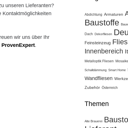
zu unseren Lieferanten?
le Kontaktmöglichkeiten
Armaturen
Abdichtung
Baustoffe
Bauw
Deu
Dach
Dekorfliesen
reuen wir uns über Ihr
Flie
Feinsteinzeug
ProvenExpert
.
Innenbereich
I
Metalloptik Fliesen
Mosaik
Schalldämmung
Smart Home
Wandfliesen
Werkze
Zubehör
Österreich
Themen
Bausto
Alte Brauerei