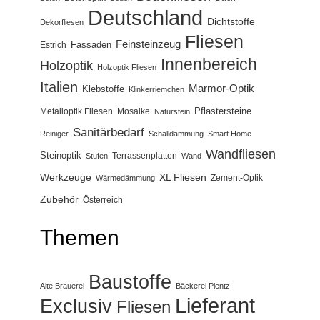
Deutschland
Dichtstoffe
Dekorfliesen
Fliesen
Feinsteinzeug
Fassaden
Estrich
Innenbereich
Holzoptik
Holzoptik Fliesen
Italien
Marmor-Optik
Klebstoffe
Klinkerriemchen
Pflastersteine
Metalloptik Fliesen
Mosaike
Naturstein
Sanitärbedarf
Reiniger
Schalldämmung
Smart Home
Wandfliesen
Steinoptik
Terrassenplatten
Stufen
Wand
Werkzeuge
XL Fliesen
Zement-Optik
Wärmedämmung
Zubehör
Österreich
Themen
Baustoffe
Alte Brauerei
Bäckerei Plentz
Lieferant
Exclusiv
Fliesen