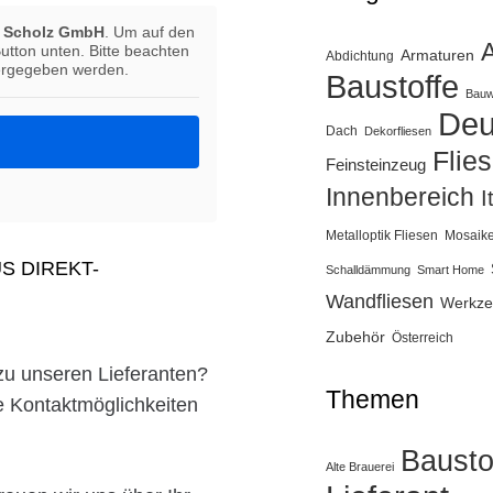
n Scholz GmbH
. Um auf den
Button unten. Bitte beachten
Armaturen
Abdichtung
tergegeben werden.
Baustoffe
Bauw
Deu
Dach
Dekorfliesen
Flie
Feinsteinzeug
Innenbereich
I
Metalloptik Fliesen
Mosaik
AUS DIREKT-
Schalldämmung
Smart Home
Wandfliesen
Werkze
Zubehör
Österreich
zu unseren Lieferanten?
Themen
le Kontaktmöglichkeiten
Bausto
Alte Brauerei