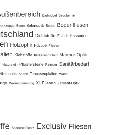
Außenbereich
Badmöbel
Bauchemie
Bodenfliesen
Betonoptik
erkzeuge
Beton
Boden
tschland
Dichtstoffe
Fassaden
Estrich
sen
Holzoptik
Holzoptik Fliesen
talien
Marmor-Optik
Klebstoffe
Klinkerriemchen
Sanitärbedarf
Pflastersteine
e
Naturstein
Reiniger
Steinoptik
Terrassenplatten
Stufen
Wand
uge
XL Fliesen
Zement-Optik
Wärmedämmung
ffe
Exclusiv
Fliesen
Bäckerei Plentz