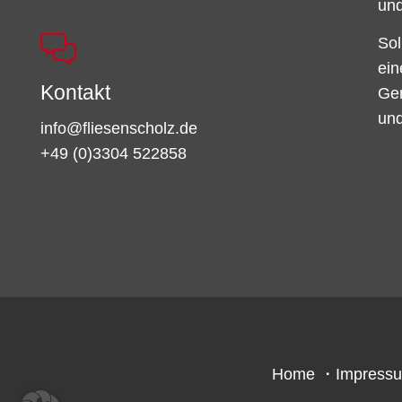
und
Sol
ein
Kontakt
Ger
und
info@fliesenscholz.de
+49 (0)3304 522858
Home
・
Impress