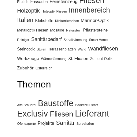
Fliesen
Feinsteinzeug
Fassaden
Estrich
Innenbereich
Holzoptik
Holzoptik Fliesen
Italien
Marmor-Optik
Klebstoffe
Klinkerriemchen
Pflastersteine
Metalloptik Fliesen
Mosaike
Naturstein
Sanitärbedarf
Reiniger
Schalldämmung
Smart Home
Wandfliesen
Steinoptik
Terrassenplatten
Stufen
Wand
Werkzeuge
XL Fliesen
Zement-Optik
Wärmedämmung
Zubehör
Österreich
Themen
Baustoffe
Alte Brauerei
Bäckerei Plentz
Lieferant
Exclusiv
Fliesen
Sanitär
Projekte
Ofenexperte
Spreehallen