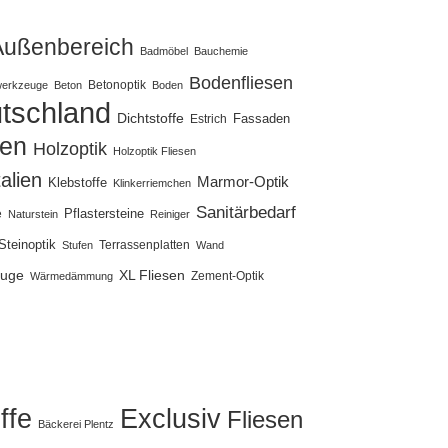
Außenbereich
Badmöbel
Bauchemie
Bodenfliesen
Betonoptik
erkzeuge
Beton
Boden
tschland
Dichtstoffe
Fassaden
Estrich
sen
Holzoptik
Holzoptik Fliesen
talien
Marmor-Optik
Klebstoffe
Klinkerriemchen
Sanitärbedarf
Pflastersteine
e
Naturstein
Reiniger
Steinoptik
Terrassenplatten
Stufen
Wand
uge
XL Fliesen
Zement-Optik
Wärmedämmung
ffe
Exclusiv
Fliesen
Bäckerei Plentz