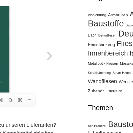
Armaturen
Abdichtung
Baustoffe
Bauw
Deu
Dach
Dekorfliesen
Flie
Feinsteinzeug
Innenbereich
I
Metalloptik Fliesen
Mosaik
Schalldämmung
Smart Home
Wandfliesen
Werkze
Zubehör
Österreich
Themen
Bausto
zu unseren Lieferanten?
Alte Brauerei