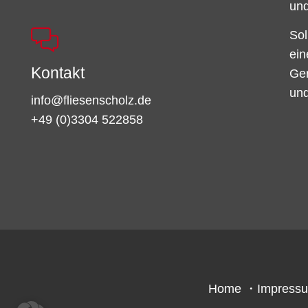
und
Sol
ein
Kontakt
Ger
und
info@fliesenscholz.de
+49 (0)3304 522858
Home
・
Impress